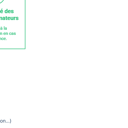
ion…)