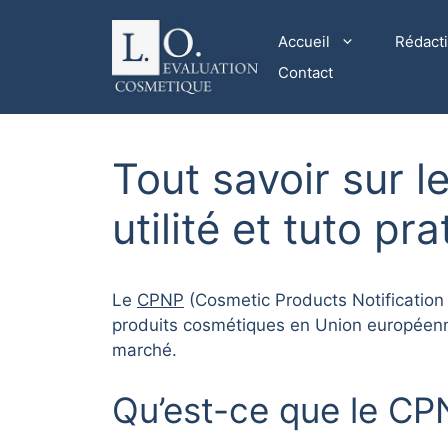
Aller
au
Accueil
Rédact
contenu
Contact
Tout savoir sur 
utilité et tuto pr
Le
CPN
P
(Cosmetic Products Notification 
produits cosmétiques en Union européenne.
marché.
Qu’est-ce que le CPN